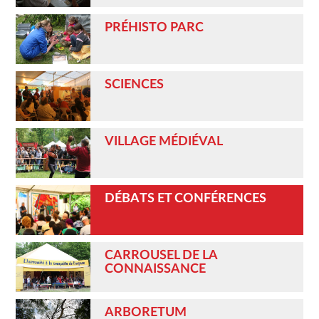
PRÉHISTO PARC
SCIENCES
VILLAGE MÉDIÉVAL
DÉBATS ET CONFÉRENCES
CARROUSEL DE LA
CONNAISSANCE
ARBORETUM