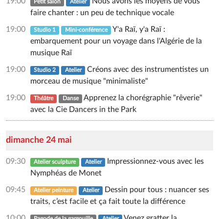
19:00
Nous avons les moyens de vous
Petit salon
Atelier
faire chanter : un peu de technique vocale
19:00
Y'a Raï, y'a Raï :
Studio 1
Mini-conférence
embarquement pour un voyage dans l'Algérie de la
musique Raï
19:00
Créons avec des instrumentistes un
Studio 2
Atelier
morceau de musique "minimaliste"
19:00
Apprenez la chorégraphie "rêverie"
Théâtre
Danse
avec la Cie Dancers in the Park
dimanche 24 mai
09:30
Impressionnez-vous avec les
Atelier sculpture
Atelier
Nymphéas de Monet
09:45
Dessin pour tous : nuancer ses
Atelier peinture
Atelier
traits, c’est facile et ça fait toute la différence
10:00
Venez gratter la
Pagode de la gargouille
Atelier