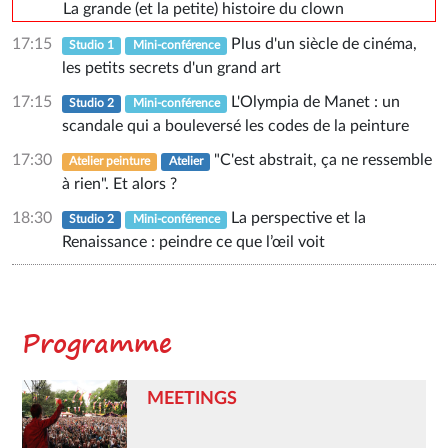
La grande (et la petite) histoire du clown
17:15
Plus d'un siècle de cinéma,
Studio 1
Mini-conférence
les petits secrets d'un grand art
17:15
L'Olympia de Manet : un
Studio 2
Mini-conférence
scandale qui a bouleversé les codes de la peinture
17:30
"C'est abstrait, ça ne ressemble
Atelier peinture
Atelier
à rien". Et alors ?
18:30
La perspective et la
Studio 2
Mini-conférence
Renaissance : peindre ce que l’œil voit
Programme
MEETINGS