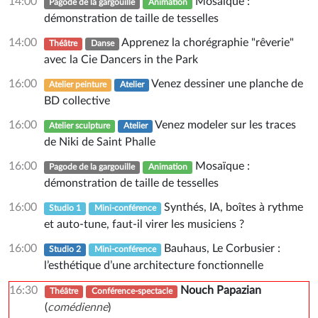
14:00
Mosaïque :
Pagode de la gargouille
Animation
démonstration de taille de tesselles
14:00
Apprenez la chorégraphie "rêverie"
Théâtre
Danse
avec la Cie Dancers in the Park
16:00
Venez dessiner une planche de
Atelier peinture
Atelier
BD collective
16:00
Venez modeler sur les traces
Atelier sculpture
Atelier
de Niki de Saint Phalle
16:00
Mosaïque :
Pagode de la gargouille
Animation
démonstration de taille de tesselles
16:00
Synthés, IA, boîtes à rythme
Studio 1
Mini-conférence
et auto-tune, faut-il virer les musiciens ?
16:00
Bauhaus, Le Corbusier :
Studio 2
Mini-conférence
l’esthétique d’une architecture fonctionnelle
16:30
Nouch Papazian
Théâtre
Conférence-spectacle
(
comédienne
)