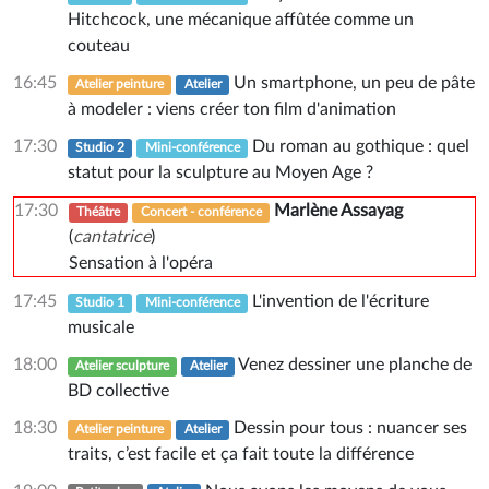
Hitchcock, une mécanique affûtée comme un
couteau
16:45
Un smartphone, un peu de pâte
Atelier peinture
Atelier
à modeler : viens créer ton film d'animation
17:30
Du roman au gothique : quel
Studio 2
Mini-conférence
statut pour la sculpture au Moyen Age ?
17:30
Marlène Assayag
Théâtre
Concert - conférence
(
cantatrice
)
Sensation à l'opéra
17:45
L'invention de l'écriture
Studio 1
Mini-conférence
musicale
18:00
Venez dessiner une planche de
Atelier sculpture
Atelier
BD collective
18:30
Dessin pour tous : nuancer ses
Atelier peinture
Atelier
traits, c’est facile et ça fait toute la différence