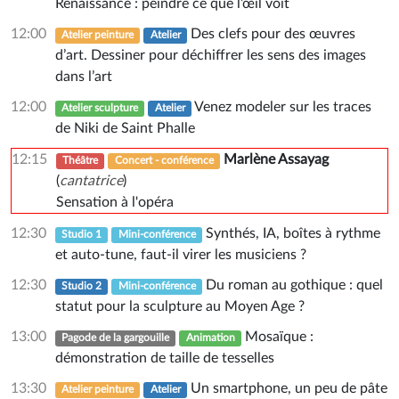
Renaissance : peindre ce que l’œil voit
12:00
Des clefs pour des œuvres
Atelier peinture
Atelier
d’art. Dessiner pour déchiffrer les sens des images
dans l’art
12:00
Venez modeler sur les traces
Atelier sculpture
Atelier
de Niki de Saint Phalle
12:15
Marlène Assayag
Théâtre
Concert - conférence
(
cantatrice
)
Sensation à l'opéra
12:30
Synthés, IA, boîtes à rythme
Studio 1
Mini-conférence
et auto-tune, faut-il virer les musiciens ?
12:30
Du roman au gothique : quel
Studio 2
Mini-conférence
statut pour la sculpture au Moyen Age ?
13:00
Mosaïque :
Pagode de la gargouille
Animation
démonstration de taille de tesselles
13:30
Un smartphone, un peu de pâte
Atelier peinture
Atelier