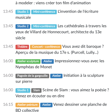
à modeler : viens créer ton film d'animation
13:45
L'invention de l'écriture
Studio 1
Mini-conférence
musicale
13:45
Les cathédrales à travers les
Studio 2
Mini-conférence
yeux de Villard de Honnecourt, architecte du 13e
siècle
13:45
Vous avez dit baroque ?
Théâtre
Concert - conférence
Aperçu de la musique du 17e s. (Purcell, Lully...)
16:00
Impressionnez-vous avec les
Atelier sculpture
Atelier
Nymphéas de Monet
16:00
Initiation à la sculpture
Pagode de la gargouille
Atelier
sur pierre
16:00
Scène de Slam : vous aimez la poésie ?
Studio 1
Slam
Venez en écouter ou en dire
16:15
Venez dessiner une planche de
Atelier peinture
Atelier
BD collective