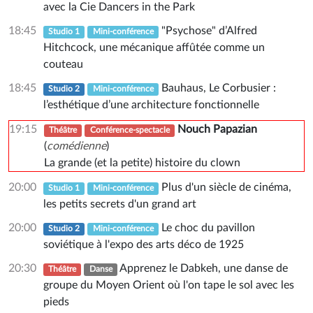
avec la Cie Dancers in the Park
18:45
"Psychose" d’Alfred
Studio 1
Mini-conférence
Hitchcock, une mécanique affûtée comme un
couteau
18:45
Bauhaus, Le Corbusier :
Studio 2
Mini-conférence
l’esthétique d’une architecture fonctionnelle
19:15
Nouch Papazian
Théâtre
Conférence-spectacle
(
comédienne
)
La grande (et la petite) histoire du clown
20:00
Plus d'un siècle de cinéma,
Studio 1
Mini-conférence
les petits secrets d'un grand art
20:00
Le choc du pavillon
Studio 2
Mini-conférence
soviétique à l'expo des arts déco de 1925
20:30
Apprenez le Dabkeh, une danse de
Théâtre
Danse
groupe du Moyen Orient où l'on tape le sol avec les
pieds