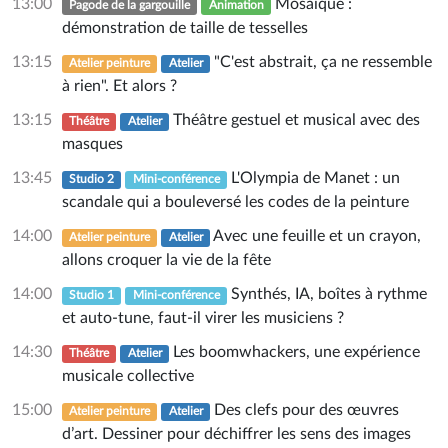
13:00
Mosaïque :
Pagode de la gargouille
Animation
démonstration de taille de tesselles
13:15
"C'est abstrait, ça ne ressemble
Atelier peinture
Atelier
à rien". Et alors ?
13:15
Théâtre gestuel et musical avec des
Théâtre
Atelier
masques
13:45
L'Olympia de Manet : un
Studio 2
Mini-conférence
scandale qui a bouleversé les codes de la peinture
14:00
Avec une feuille et un crayon,
Atelier peinture
Atelier
allons croquer la vie de la fête
14:00
Synthés, IA, boîtes à rythme
Studio 1
Mini-conférence
et auto-tune, faut-il virer les musiciens ?
14:30
Les boomwhackers, une expérience
Théâtre
Atelier
musicale collective
15:00
Des clefs pour des œuvres
Atelier peinture
Atelier
d’art. Dessiner pour déchiffrer les sens des images