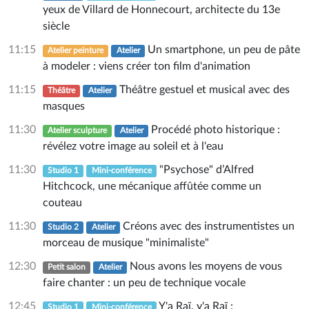
yeux de Villard de Honnecourt, architecte du 13e
siècle
11:15
Un smartphone, un peu de pâte
Atelier peinture
Atelier
à modeler : viens créer ton film d'animation
11:15
Théâtre gestuel et musical avec des
Théâtre
Atelier
masques
11:30
Procédé photo historique :
Atelier sculpture
Atelier
révélez votre image au soleil et à l'eau
11:30
"Psychose" d’Alfred
Studio 1
Mini-conférence
Hitchcock, une mécanique affûtée comme un
couteau
11:30
Créons avec des instrumentistes un
Studio 2
Atelier
morceau de musique "minimaliste"
12:30
Nous avons les moyens de vous
Petit salon
Atelier
faire chanter : un peu de technique vocale
12:45
Y'a Raï, y'a Raï :
Studio 1
Mini-conférence