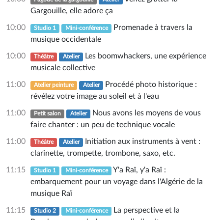
Gargouille, elle adore ça
10:00
Promenade à travers la
Studio 1
Mini-conférence
musique occidentale
10:00
Les boomwhackers, une expérience
Théâtre
Atelier
musicale collective
11:00
Procédé photo historique :
Atelier peinture
Atelier
révélez votre image au soleil et à l'eau
11:00
Nous avons les moyens de vous
Petit salon
Atelier
faire chanter : un peu de technique vocale
11:00
Initiation aux instruments à vent :
Théâtre
Atelier
clarinette, trompette, trombone, saxo, etc.
11:15
Y'a Raï, y'a Raï :
Studio 1
Mini-conférence
embarquement pour un voyage dans l'Algérie de la
musique Raï
11:15
La perspective et la
Studio 2
Mini-conférence