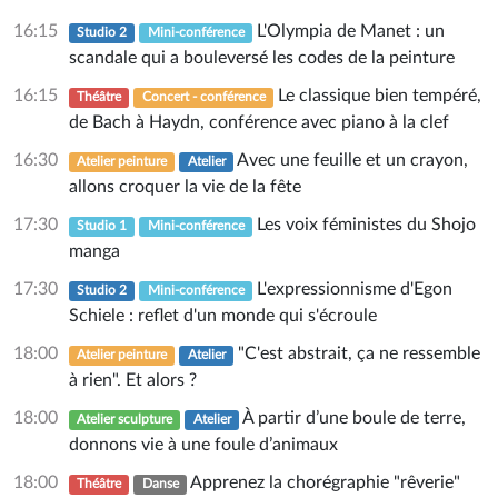
16:15
L'Olympia de Manet : un
Studio 2
Mini-conférence
scandale qui a bouleversé les codes de la peinture
16:15
Le classique bien tempéré,
Théâtre
Concert - conférence
de Bach à Haydn, conférence avec piano à la clef
16:30
Avec une feuille et un crayon,
Atelier peinture
Atelier
allons croquer la vie de la fête
17:30
Les voix féministes du Shojo
Studio 1
Mini-conférence
manga
17:30
L'expressionnisme d'Egon
Studio 2
Mini-conférence
Schiele : reflet d'un monde qui s'écroule
18:00
"C'est abstrait, ça ne ressemble
Atelier peinture
Atelier
à rien". Et alors ?
18:00
À partir d’une boule de terre,
Atelier sculpture
Atelier
donnons vie à une foule d’animaux
18:00
Apprenez la chorégraphie "rêverie"
Théâtre
Danse