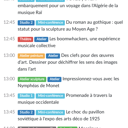
embarquement pour un voyage dans l'Algérie de la
musique Raï
12:45
Du roman au gothique : quel
Studio 2
Mini-conférence
statut pour la sculpture au Moyen Age ?
12:45
Les boomwhackers, une expérience
Théâtre
Atelier
musicale collective
13:00
Des clefs pour des œuvres
Atelier peinture
Atelier
d’art. Dessiner pour déchiffrer les sens des images
dans l’art
13:00
Impressionnez-vous avec les
Atelier sculpture
Atelier
Nymphéas de Monet
13:45
Promenade à travers la
Studio 1
Mini-conférence
musique occidentale
13:45
Le choc du pavillon
Studio 2
Mini-conférence
soviétique à l'expo des arts déco de 1925