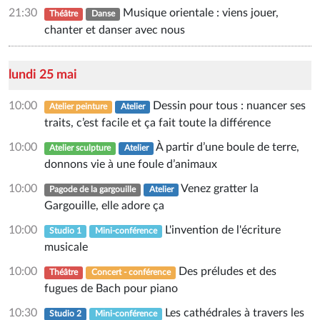
21:30
Musique orientale : viens jouer,
Théâtre
Danse
chanter et danser avec nous
lundi 25 mai
10:00
Dessin pour tous : nuancer ses
Atelier peinture
Atelier
traits, c’est facile et ça fait toute la différence
10:00
À partir d’une boule de terre,
Atelier sculpture
Atelier
donnons vie à une foule d’animaux
10:00
Venez gratter la
Pagode de la gargouille
Atelier
Gargouille, elle adore ça
10:00
L'invention de l'écriture
Studio 1
Mini-conférence
musicale
10:00
Des préludes et des
Théâtre
Concert - conférence
fugues de Bach pour piano
10:30
Les cathédrales à travers les
Studio 2
Mini-conférence