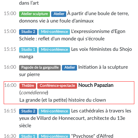
dans l’art
15:00
À partir d’une boule de terre,
Atelier sculpture
Atelier
donnons vie à une foule d’animaux
15:00
L'expressionnisme d'Egon
Studio 2
Mini-conférence
Schiele : reflet d'un monde qui s'écroule
15:15
Les voix féministes du Shojo
Studio 1
Mini-conférence
manga
16:00
Initiation à la sculpture
Pagode de la gargouille
Atelier
sur pierre
16:00
Nouch Papazian
Théâtre
Conférence-spectacle
(
comédienne
)
La grande (et la petite) histoire du clown
16:15
Les cathédrales à travers les
Studio 2
Mini-conférence
yeux de Villard de Honnecourt, architecte du 13e
siècle
16:30
"Psychose" d’Alfred
Studio 1
Mini-conférence