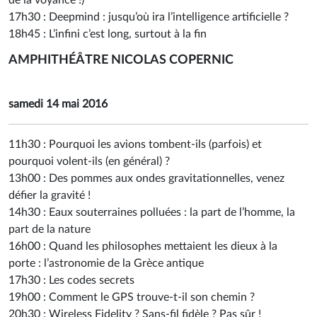
de la voyance !)
17h30 :
Deepmind : jusqu’où ira l’intelligence artificielle ?
18h45 :
L’infini c’est long, surtout à la fin
AMPHITHÉÂTRE NICOLAS COPERNIC
samedi 14 mai 2016
11h30 :
Pourquoi les avions tombent-ils (parfois) et
pourquoi volent-ils (en général) ?
13h00 :
Des pommes aux ondes gravitationnelles, venez
défier la gravité !
14h30 :
Eaux souterraines polluées : la part de l’homme, la
part de la nature
16h00 :
Quand les philosophes mettaient les dieux à la
porte : l’astronomie de la Grèce antique
17h30 :
Les codes secrets
19h00 :
Comment le GPS trouve-t-il son chemin ?
20h30 :
Wireless Fidelity ? Sans-fil fidèle ? Pas sûr !