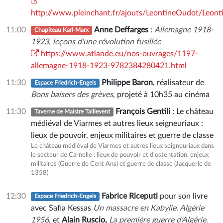
http://www.pleinchant.fr/ajouts/LeontineOudot/Leon
11:00
Anne Deffarges
:
Allemagne 1918-
Chapiteau Karl-Marx
1923,
leçons d'une révolution fusillée
https://www.atlande.eu/nos-ouvrages/1197-
allemagne-1918-1923-9782384280421.html
11:30
Philippe Baron
, réalisateur de
Espace Friedrich-Engels
Bons baisers des grèves
, projeté à 10h35 au cinéma
11:30
François Gentili
: Le château
Taverne de Maistre Taillevent
médiéval de Viarmes et autres lieux seigneuriaux :
lieux de pouvoir, enjeux militaires et guerre de classe
Le château médiéval de Viarmes et autres lieux seigneuriaux dans
le secteur de Carnelle : lieux de pouvoir et d'ostentation, enjeux
militaires (Guerre de Cent Ans) et guerre de classe (Jacquerie de
1358)
12:30
Fabrice Riceputi
pour son livre
Espace Friedrich-Engels
avec Safia Kessas
Un massacre en Kabylie. Algérie
1956
,
et
Alain Ruscio,
La première guerre d’Algérie.