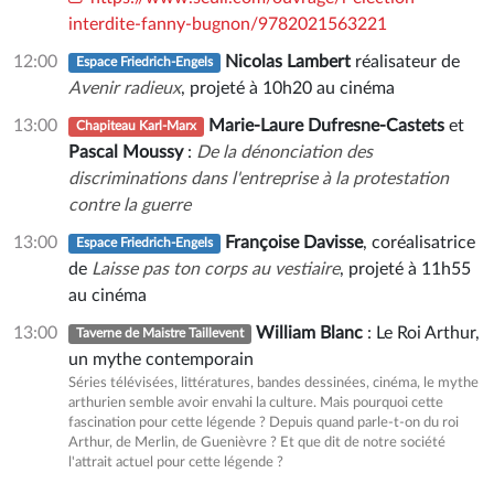
interdite-fanny-bugnon/9782021563221
12:00
Nicolas Lambert
réalisateur de
Espace Friedrich-Engels
Avenir radieux
, projeté à 10h20 au cinéma
13:00
Marie-Laure Dufresne-Castets
et
Chapiteau Karl-Marx
Pascal Moussy
:
De la dénonciation des
discriminations dans l'entreprise à la protestation
contre la guerre
13:00
Françoise Davisse
, coréalisatrice
Espace Friedrich-Engels
de
Laisse pas ton corps au vestiaire
, projeté à 11h55
au cinéma
13:00
William Blanc
: Le Roi Arthur,
Taverne de Maistre Taillevent
un mythe contemporain
Séries télévisées, littératures, bandes dessinées, cinéma, le mythe
arthurien semble avoir envahi la culture. Mais pourquoi cette
fascination pour cette légende ? Depuis quand parle-t-on du roi
Arthur, de Merlin, de Guenièvre ? Et que dit de notre société
l'attrait actuel pour cette légende ?