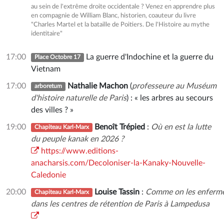
au sein de l'extrême droite occidentale ? Venez en apprendre plus
en compagnie de William Blanc, historien, coauteur du livre
"Charles Martel et la bataille de Poitiers. De l'Histoire au mythe
identitaire"
17:00
La guerre d'Indochine et la guerre du
Place Octobre 17
Vietnam
17:00
Nathalie Machon
(
professeure au Muséum
arboretum
d'histoire naturelle de Paris
) : « les arbres au secours
des villes ? »
19:00
Benoît Trépied
:
Où en est la lutte
Chapiteau Karl-Marx
du peuple kanak en 2026 ?
https://www.editions-
anacharsis.com/Decoloniser-la-Kanaky-Nouvelle-
Caledonie
20:00
Louise Tassin
:
Comme on les enferme
Chapiteau Karl-Marx
dans les centres de rétention de Paris à Lampedusa