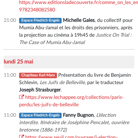
https://www.editionsladecouverte.fr/comme_on_les_e
9782348082580
21:00
Michelle Gales
, du collectif pour
Espace Friedrich-Engels
Mumia Abu-Jamal et les droits des prisonniers, après
la projection au cinéma à 19h45 de
Justice On Trial :
The Case of Mumia Abu-Jamal
lundi 25 mai
11:00
Présentation du livre de Benjamin
Chapiteau Karl-Marx
Schlevin,
Les Juifs de Belleville,
par le traducteur
Joseph Strasburger
.
https://www.lechappee.org/collections/paris-
perdu/les-juifs-de-belleville
11:00
Fanny Bugnon
,
L’élection
Espace Friedrich-Engels
interdite. Itinéraire de Joséphine Pencalet, ouvrière
bretonne (1886-1972)
https://www.seuil.com/ouvrage/l-election-