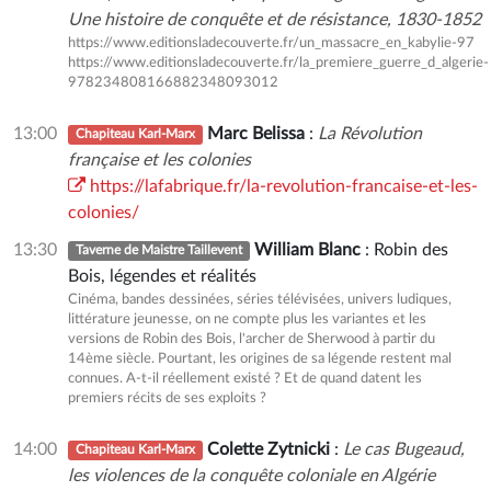
Une histoire de conquête et de résistance, 1830-1852
https://www.editionsladecouverte.fr/un_massacre_en_kabylie-97
https://www.editionsladecouverte.fr/la_premiere_guerre_d_algerie-
978234808166882348093012
13:00
Marc Belissa
:
La Révolution
Chapiteau Karl-Marx
française et les colonies
https://lafabrique.fr/la-revolution-francaise-et-les-
colonies/
13:30
William Blanc
: Robin des
Taverne de Maistre Taillevent
Bois, légendes et réalités
Cinéma, bandes dessinées, séries télévisées, univers ludiques,
littérature jeunesse, on ne compte plus les variantes et les
versions de Robin des Bois, l'archer de Sherwood à partir du
14ème siècle. Pourtant, les origines de sa légende restent mal
connues. A-t-il réellement existé ? Et de quand datent les
premiers récits de ses exploits ?
14:00
Colette Zytnicki
:
Le cas Bugeaud,
Chapiteau Karl-Marx
les violences de la conquête coloniale en Algérie