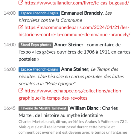
https://www.tallandier.com/livre/le-cas-bugeaud/
14:00
Emmanuel Brandely
,
Les
Espace Friedrich-Engels
historiens contre la Commune
https://macommunedeparis.com/2024/04/21/les-
historiens-contre-la-commune-demmanuel-brandely/
14:00
Anner Steiner
: commentaire de
Stand Expo photos
l'expo « les grèves ouvrières de 1906 à 1911 en cartes
postales »
16:00
Anne Steiner
,
Le Temps des
Espace Friedrich-Engels
révoltes. Une histoire en cartes postales des luttes
sociales à la "Belle époque"
https://www.lechappee.org/collections/action-
graphique/le-temps-des-revoltes
16:45
William Blanc
: Charles
Taverne de Maistre Taillevent
Martel, de l'histoire au mythe identitaire
Charles Martel aurait, dit-on, arrêté les Arabes à Poitiers en 732.
Mais que s'est-il réellement passé durant cette bataille et
comment cet événement est devenu avec le temps un fantasme