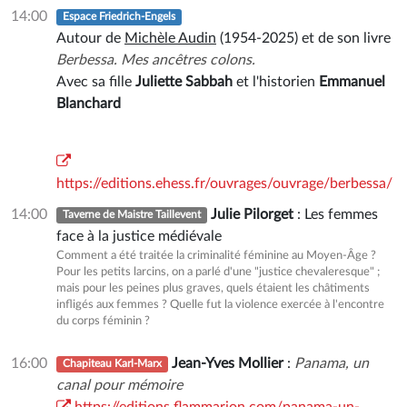
14:00
Espace Friedrich-Engels
Autour de
Michèle Audin
(1954-2025) et de son livre
Berbessa.
Mes ancêtres colons.
Avec sa fille
Juliette Sabbah
et l'historien
Emmanuel
Blanchard
https://editions.ehess.fr/ouvrages/ouvrage/berbessa/
14:00
Julie Pilorget
: Les femmes
Taverne de Maistre Taillevent
face à la justice médiévale
Comment a été traitée la criminalité féminine au Moyen-Âge ?
Pour les petits larcins, on a parlé d'une "justice chevaleresque" ;
mais pour les peines plus graves, quels étaient les châtiments
infligés aux femmes ? Quelle fut la violence exercée à l'encontre
du corps féminin ?
16:00
Jean-Yves Mollier
:
Panama, un
Chapiteau Karl-Marx
canal pour mémoire
https://editions.flammarion.com/panama-un-