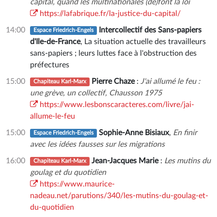
capital, quand les multinationales (dé)font la loi
https://lafabrique.fr/la-justice-du-capital/
14:00
Intercollectif des Sans-papiers
Espace Friedrich-Engels
d'Ile-de-France
, La situation actuelle des travailleurs
sans-papiers ; leurs luttes face à l'obstruction des
préfectures
15:00
Pierre Chaze
:
J'ai allumé le feu :
Chapiteau Karl-Marx
une grève, un collectif, Chausson 1975
https://www.lesbonscaracteres.com/livre/jai-
allume-le-feu
15:00
Sophie-Anne Bisiaux
,
En finir
Espace Friedrich-Engels
avec les idées fausses sur les migrations
16:00
Jean-Jacques Marie
:
Les mutins du
Chapiteau Karl-Marx
goulag et du quotidien
https://www.maurice-
nadeau.net/parutions/340/les-mutins-du-goulag-et-
du-quotidien