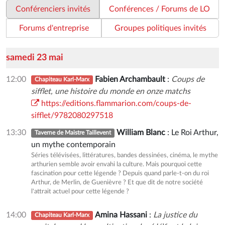
Conférenciers invités
Conférences / Forums de LO
Forums d'entreprise
Groupes politiques invités
samedi 23 mai
12:00
Fabien Archambault
:
Coups de
Chapiteau Karl-Marx
sifflet, une histoire du monde en onze matchs
https://editions.flammarion.com/coups-de-
sifflet/9782080297518
13:30
William Blanc
: Le Roi Arthur,
Taverne de Maistre Taillevent
un mythe contemporain
Séries télévisées, littératures, bandes dessinées, cinéma, le mythe
arthurien semble avoir envahi la culture. Mais pourquoi cette
fascination pour cette légende ? Depuis quand parle-t-on du roi
Arthur, de Merlin, de Guenièvre ? Et que dit de notre société
l'attrait actuel pour cette légende ?
14:00
Amina Hassani
:
La justice du
Chapiteau Karl-Marx