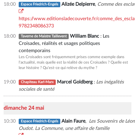
18:00
Alizée Delpierre
,
Comme des escla
Espace Friedrich-Engels
https://www.editionsladecouverte.fr/comme_des_escla
9782348086373
18:00
William Blanc
: Les
Taverne de Maistre Taillevent
Croisades, réalités et usages politiques
contemporains
Les Croisades sont fréquemment prises comme exemple dans
l'actualité, mais quelle est la réalité de ces Croisades ? Quelle est
leur histoire ? Qu'est-ce qui relève du mythe ?
19:00
Marcel Goldberg
:
Les inégalités
Chapiteau Karl-Marx
sociales de santé
dimanche 24 mai
10:30
Alain Faure
,
Les Souvenirs de Léon
Espace Friedrich-Engels
Oudot. La Commune, une affaire de famille